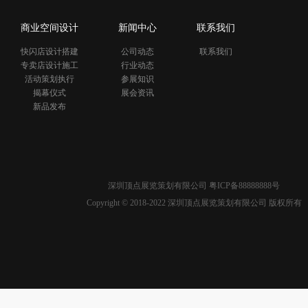
商业空间设计
新闻中心
联系我们
快闪店设计搭建
公司动态
联系我们
专卖店设计施工
行业动态
活动策划执行
参展知识
揭幕仪式
展会资讯
新品发布
深圳顶点展览策划有限公司
粤ICP备88888888号
Copyright © 2018-2022 深圳顶点展览策划有限公司 版权所有