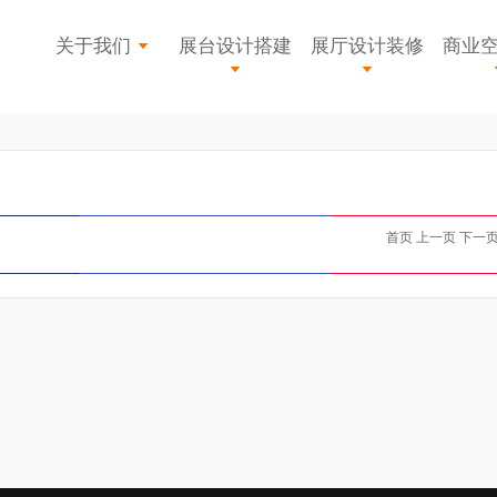
关于我们
展台设计搭建
展厅设计装修
商业
首页
上一页
下一