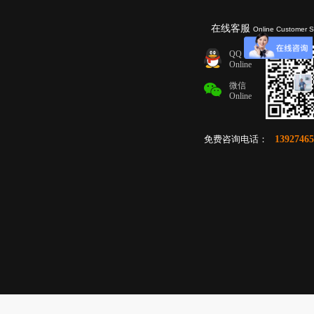
在线客服
Online Customer S
QQ
Online
微信
Online
免费咨询电话：
13927465